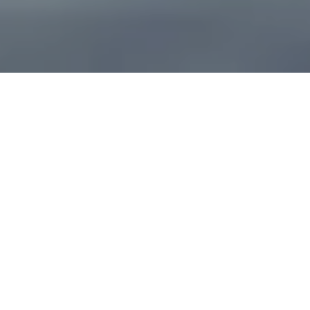
On vous rappelle gratuitement
Entretien Poêle à
Entretien Poêle à
Granule 56
Bois 56 Morbihan
Morbihan