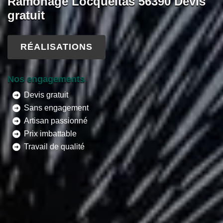
Ramonage Locqueltas 56390 Devis
gratuit
RÉALISATIONS
Nos engagements
Devis gratuit
Sans engagement
Artisan passionné
Prix imbattable
Travail de qualité