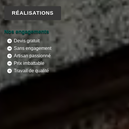
RÉALISATIONS
Nos engagements
Devis gratuit
Sans engagement
Artisan passionné
Prix imbattable
Travail de qualité