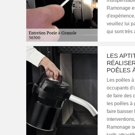
indispensable
Ramonage est
d'expérience.
veuillez lui p
qui sont très a
LES APT
RÉALISER
POÊLES À
Les poêles à 
occupants d'un
de faire des 
les poêles à 
faire baisser
interventions,
Ramonage se 
tarifs attractif