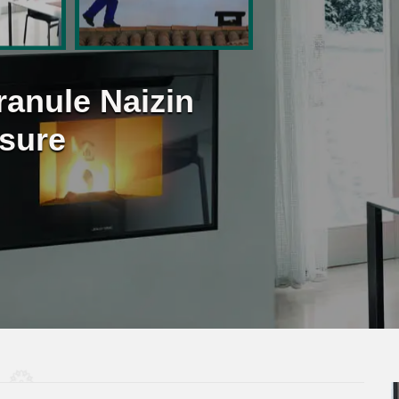
ranule Naizin
sure