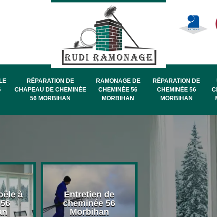
LE
RÉPARATION DE
RAMONAGE DE
RÉPARATION DE
6
CHAPEAU DE CHEMINÉE
CHEMINÉE 56
CHEMINÉE 56
C
56 MORBIHAN
MORBIHAN
MORBIHAN
oêle à
Entretien de
Pose de chape
 56
cheminée 56
de cheminée 
an
Morbihan
Morbihan