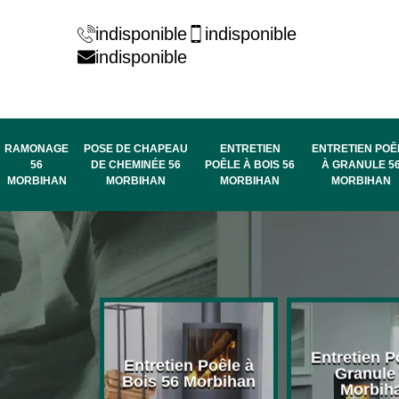
indisponible
indisponible
indisponible
RAMONAGE
POSE DE CHAPEAU
ENTRETIEN
ENTRETIEN POÊ
56
DE CHEMINÉE 56
POÊLE À BOIS 56
À GRANULE 5
MORBIHAN
MORBIHAN
MORBIHAN
MORBIHAN
rage de
Entretien P
Entretien Poêle à
née 56
Granule
Bois 56 Morbihan
bihan
Morbih