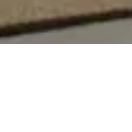
On vous rappelle gratuitement
Entretien Poêle à
Entretien Poêle à
Granule 56
Bois 56 Morbihan