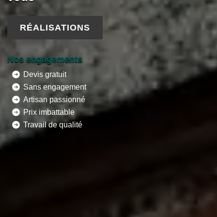
RÉALISATIONS
Nos engagements
Devis gratuit
Sans engagement
Artisan passionné
Prix imbattable
Travail de qualité