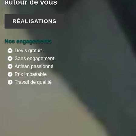
autour de vous
RÉALISATIONS
Nos engagements
Devis gratuit
Sans engagement
Artisan passionné
Prix imbattable
Travail de qualité