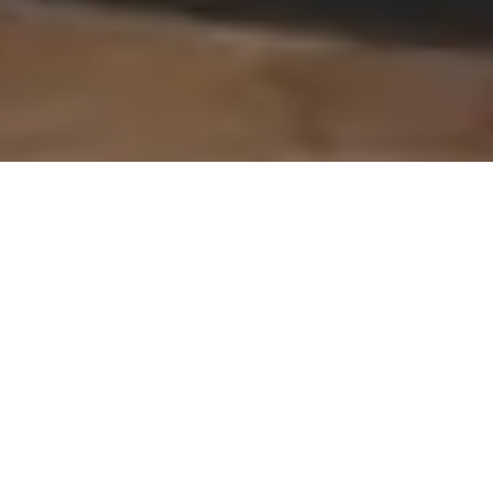
On vous rappelle gratuitement
Entretien Poêle à
Entretien Poêle à
Granule 56
Bois 56 Morbihan