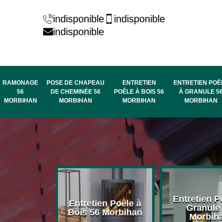
indisponible
indisponible
indisponible
RAMONAGE
POSE DE CHAPEAU
ENTRETIEN
ENTRETIEN POÊ
56
DE CHEMINÉE 56
POÊLE À BOIS 56
À GRANULE 5
MORBIHAN
MORBIHAN
MORBIHAN
MORBIHAN
rage de
Entretien P
Entretien Poêle à
née 56
Granule
Bois 56 Morbihan
bihan
Morbih