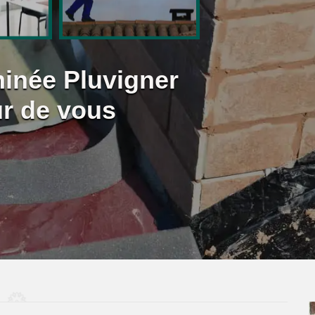
inée Pluvigner
ur de vous