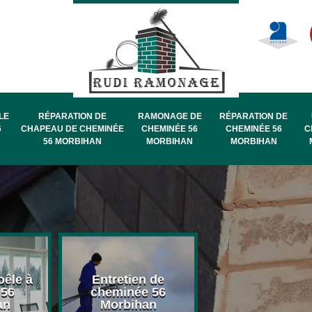
LE
RÉPARATION DE
RAMONAGE DE
RÉPARATION DE
6
CHAPEAU DE CHEMINÉE
CHEMINÉE 56
CHEMINÉE 56
C
56 MORBIHAN
MORBIHAN
MORBIHAN
oêle à
Entretien de
Pose de chape
 56
cheminée 56
de cheminée 
an
Morbihan
Morbihan