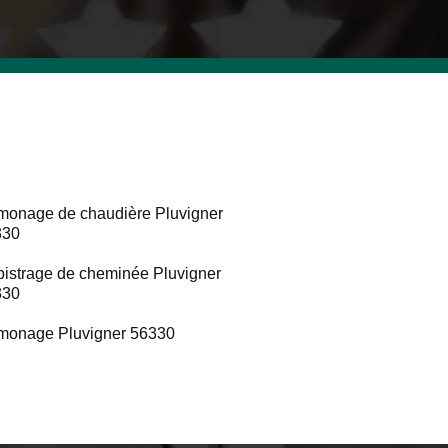
onage de chaudière Pluvigner
330
istrage de cheminée Pluvigner
330
onage Pluvigner 56330