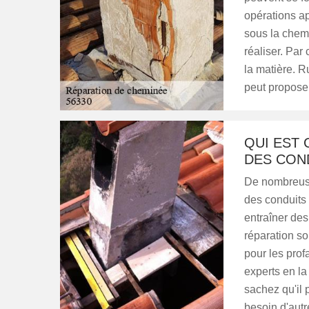
opérations ap
sous la chemi
réaliser. Par
la matière. 
peut proposer
QUI EST 
DES CON
De nombreuse
des conduits 
entraîner de
réparation son
pour les prof
experts en l
sachez qu'il p
besoin d'autre