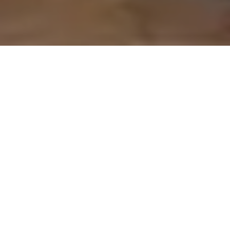
On vous rappelle gratuitement
Entretien Poêle à
Entretien Poêle à
Granule 56
Bois 56 Morbihan
Morbihan