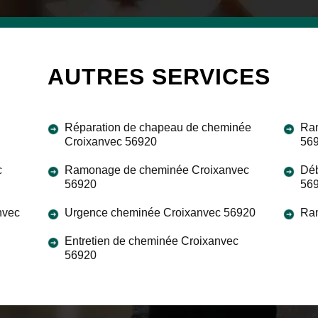
AUTRES SERVICES
Réparation de chapeau de cheminée
Ram
Croixanvec 56920
56
c
Ramonage de cheminée Croixanvec
Déb
56920
56
nvec
Urgence cheminée Croixanvec 56920
Ra
Entretien de cheminée Croixanvec
56920