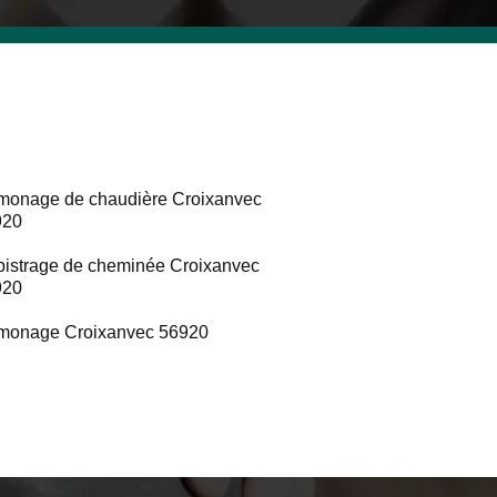
onage de chaudière Croixanvec
920
istrage de cheminée Croixanvec
920
monage Croixanvec 56920