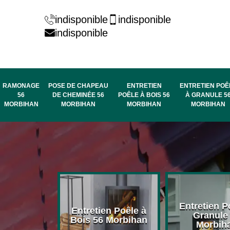
indisponible
indisponible
indisponible
RAMONAGE
POSE DE CHAPEAU
ENTRETIEN
ENTRETIEN POÊ
56
DE CHEMINÉE 56
POÊLE À BOIS 56
À GRANULE 5
MORBIHAN
MORBIHAN
MORBIHAN
MORBIHAN
rage de
Entretien P
Entretien Poêle à
née 56
Granule
Bois 56 Morbihan
bihan
Morbih