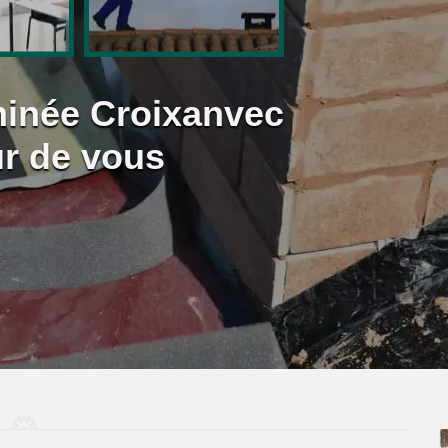
minée Croixanvec
ur de vous