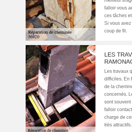
meilleur tirag
falloir vous
ces tâches et 
Si vous avez 
coup de fil.
LES TRAV
RAMONAG
Les travaux q
difficiles. En
de la cheminé
concernés. L
sont souvent e
falloir conta
charge de ces
très attractifs.