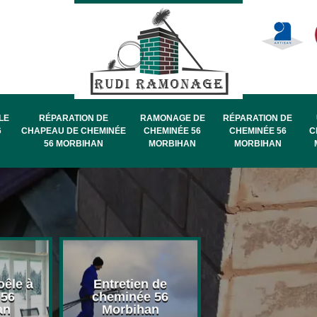
LE
RÉPARATION DE
RAMONAGE DE
RÉPARATION DE
6
CHAPEAU DE CHEMINÉE
CHEMINÉE 56
CHEMINÉE 56
C
56 MORBIHAN
MORBIHAN
MORBIHAN
oêle à
Entretien de
Pose de chape
 56
cheminée 56
de cheminée 
an
Morbihan
Morbihan