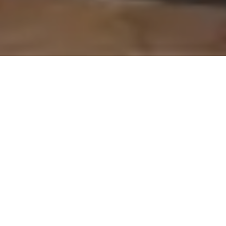
On vous rappelle gratuitement
Entretien Poêle à
Entretien Poêle à
Granule 56
Bois 56 Morbihan
Morbihan