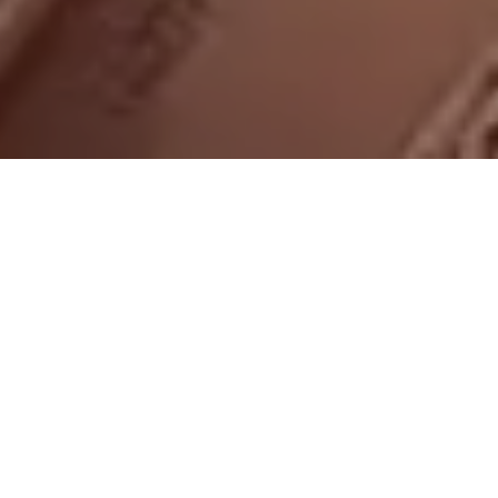
On vous rappelle gratuitement
Entretien Poêle à
Entretien Poêle à
Granule 56
Bois 56 Morbihan