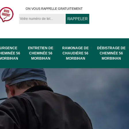
ON VOUS RAPPELLE GRATUITEMENT
URGENCE
ENTRETIEN DE
RAMONAGE DE
DÉBISTRAGE DE
HEMINÉE 56
CHEMINÉE 56
CHAUDIÈRE 56
CHEMINÉE 56
MORBIHAN
MORBIHAN
MORBIHAN
MORBIHAN
au
Ramonage de
Ramonage 56
56
chaudière 56
Morbihan
Morbihan