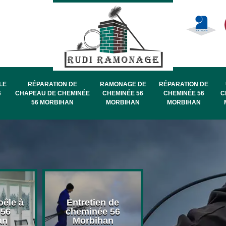
LE
RÉPARATION DE
RAMONAGE DE
RÉPARATION DE
6
CHAPEAU DE CHEMINÉE
CHEMINÉE 56
CHEMINÉE 56
C
56 MORBIHAN
MORBIHAN
MORBIHAN
oêle à
Entretien de
Pose de chape
 56
cheminée 56
de cheminée 
an
Morbihan
Morbihan