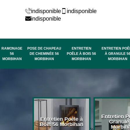
indisponible
indisponible
indisponible
RAMONAGE
POSE DE CHAPEAU
ENTRETIEN
ENTRETIEN POÊ
56
DE CHEMINÉE 56
POÊLE À BOIS 56
À GRANULE 5
MORBIHAN
MORBIHAN
MORBIHAN
MORBIHAN
rage de
Entretien P
Entretien Poêle à
née 56
Granule
Bois 56 Morbihan
bihan
Morbih