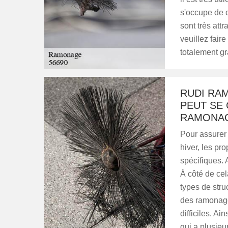
s'occupe de c
sont très attr
veuillez faire
totalement gr
RUDI RA
PEUT SE
RAMONAG
Pour assurer
hiver, les pr
spécifiques. 
À côté de cel
types de stru
des ramonage
difficiles. A
qui a plusieu