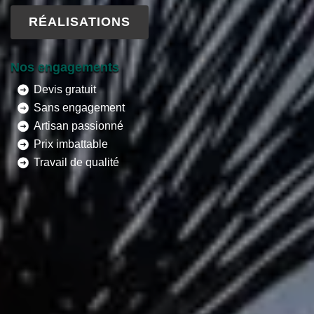
RÉALISATIONS
Nos engagements
Devis gratuit
Sans engagement
Artisan passionné
Prix imbattable
Travail de qualité