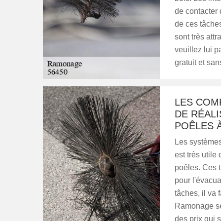
de contacter
de ces tâches
sont très attr
veuillez lui 
gratuit et s
LES COM
DE RÉAL
POÊLES À
Les systèmes d
est très util
poêles. Ces t
pour l'évacua
tâches, il va 
Ramonage se 
des prix qui s