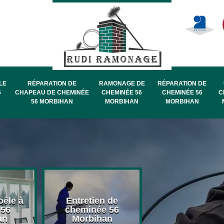
LE
RÉPARATION DE
RAMONAGE DE
RÉPARATION DE
6
CHAPEAU DE CHEMINÉE
CHEMINÉE 56
CHEMINÉE 56
C
56 MORBIHAN
MORBIHAN
MORBIHAN
oêle à
Entretien de
Pose de chape
 56
cheminée 56
de cheminée 
an
Morbihan
Morbihan