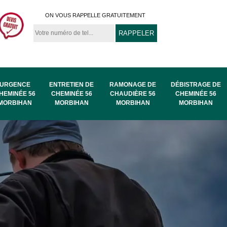
ON VOUS RAPPELLE GRATUITEMENT
URGENCE
ENTRETIEN DE
RAMONAGE DE
DÉBISTRAGE DE
HEMINÉE 56
CHEMINÉE 56
CHAUDIÈRE 56
CHEMINÉE 56
MORBIHAN
MORBIHAN
MORBIHAN
MORBIHAN
au
Ramonage de
Ramonage 56
56
chaudière 56
Morbihan
Morbihan