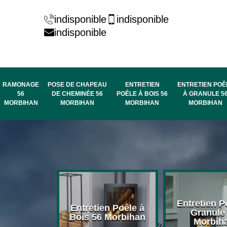
indisponible
indisponible
indisponible
RAMONAGE
POSE DE CHAPEAU
ENTRETIEN
ENTRETIEN POÊ
56
DE CHEMINÉE 56
POÊLE À BOIS 56
À GRANULE 5
MORBIHAN
MORBIHAN
MORBIHAN
MORBIHAN
rage de
Entretien P
Entretien Poêle à
née 56
Granule
Bois 56 Morbihan
bihan
Morbih