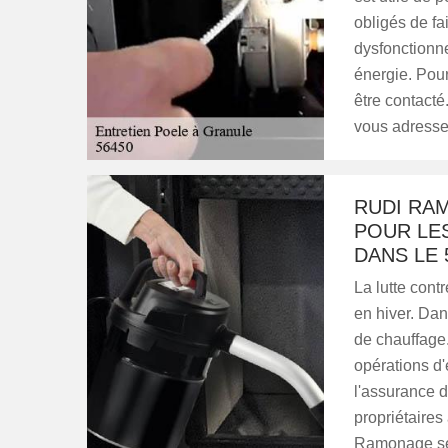
obligés de fai
dysfonctionn
énergie. Pour
être contact
vous adress
RUDI RA
POUR LE
DANS LE 
La lutte cont
en hiver. Dan
de chauffage.
opérations d'
l'assurance d
propriétaires
Ramonage se 