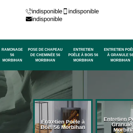
indisponible
indisponible
indisponible
RAMONAGE
POSE DE CHAPEAU
ENTRETIEN
ENTRETIEN POÊ
56
DE CHEMINÉE 56
POÊLE À BOIS 56
À GRANULE 5
MORBIHAN
MORBIHAN
MORBIHAN
MORBIHAN
rage de
Entretien P
Entretien Poêle à
née 56
Granule
Bois 56 Morbihan
bihan
Morbih