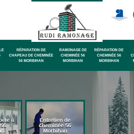
LE
RÉPARATION DE
RAMONAGE DE
RÉPARATION DE
6
CHAPEAU DE CHEMINÉE
CHEMINÉE 56
CHEMINÉE 56
C
56 MORBIHAN
MORBIHAN
MORBIHAN
oêle à
Entretien de
Pose de chape
 56
cheminée 56
de cheminée 
an
Morbihan
Morbihan