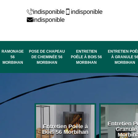
indisponible
indisponible
indisponible
RAMONAGE
POSE DE CHAPEAU
ENTRETIEN
ENTRETIEN POÊ
56
DE CHEMINÉE 56
POÊLE À BOIS 56
À GRANULE 5
MORBIHAN
MORBIHAN
MORBIHAN
MORBIHAN
rage de
Entretien P
Entretien Poêle à
née 56
Granule
Bois 56 Morbihan
bihan
Morbih