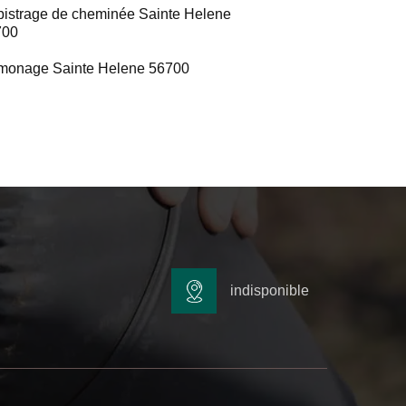
istrage de cheminée Sainte Helene
700
monage Sainte Helene 56700
indisponible