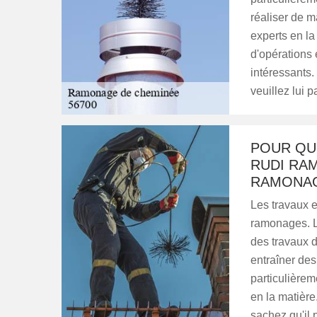
réaliser de m
experts en l
d'opérations 
intéressants.
veuillez lui p
POUR QU
RUDI RA
RAMONAG
Les travaux 
ramonages. Le
des travaux d
entraîner de
particulièreme
en la matièr
sachez qu'il 