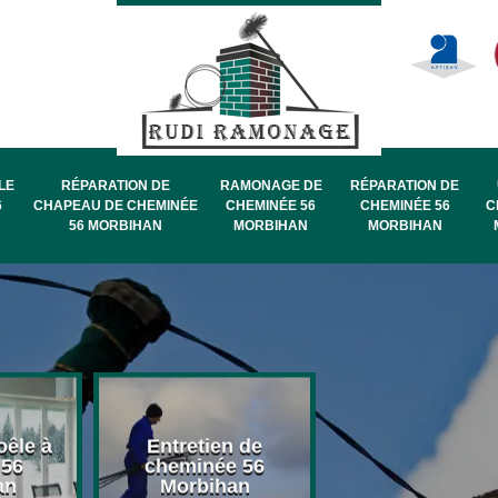
LE
RÉPARATION DE
RAMONAGE DE
RÉPARATION DE
6
CHAPEAU DE CHEMINÉE
CHEMINÉE 56
CHEMINÉE 56
C
56 MORBIHAN
MORBIHAN
MORBIHAN
oêle à
Entretien de
Pose de chape
 56
cheminée 56
de cheminée 
an
Morbihan
Morbihan