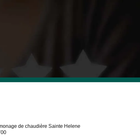
onage de chaudière Sainte Helene
700