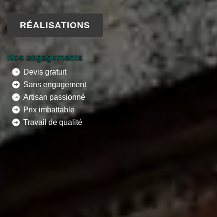
RÉALISATIONS
Nos engagements
Devis gratuit
Sans engagement
Artisan passionné
Prix imbattable
Travail de qualité