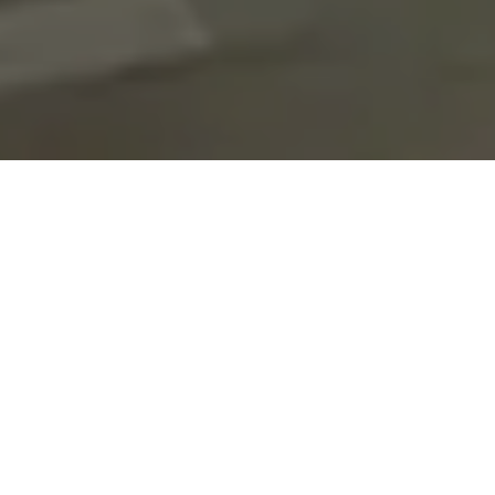
On vous rappelle gratuitement
Entretien Poêle à
Entretien Poêle à
Granule 56
Bois 56 Morbihan