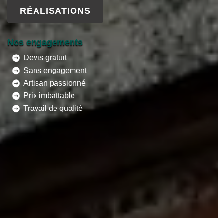
RÉALISATIONS
Nos engagements
Devis gratuit
Sans engagement
Artisan passionné
Prix imbattable
Travail de qualité