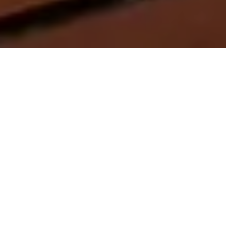
On vous rappelle gratuitement
Entretien Poêle à
Entretien Poêle à
Granule 56
Bois 56 Morbihan
Morbihan