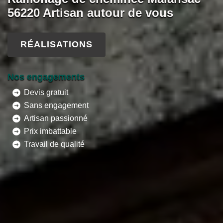
56220 Artisan autour de vous
RÉALISATIONS
Nos engagements
Devis gratuit
Sans engagement
Artisan passionné
Prix imbattable
Travail de qualité