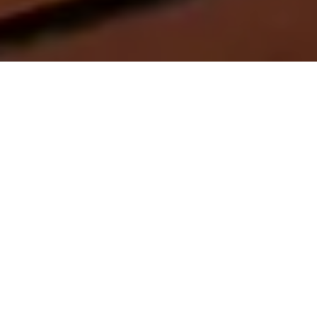
On vous rappelle gratuitement
Entretien Poêle à
Entretien Poêle à
Granule 56
Bois 56 Morbihan
Morbihan