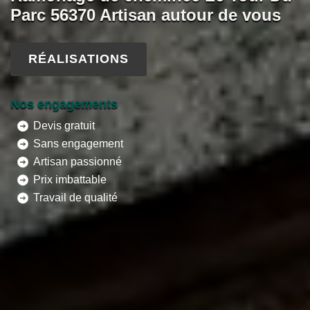
Parc 56370 Artisan autour de vous
RÉALISATIONS
Nos engagements
Devis gratuit
Sans engagement
Artisan passionné
Prix imbattable
Travail de qualité