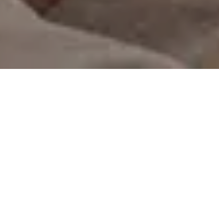
On vous rappelle gratuitement
Entretien Poêle à
Entretien Poêle à
Granule 56
Bois 56 Morbihan