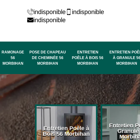
indisponible
indisponible
indisponible
RAMONAGE
POSE DE CHAPEAU
ENTRETIEN
ENTRETIEN POÊ
56
DE CHEMINÉE 56
POÊLE À BOIS 56
À GRANULE 5
MORBIHAN
MORBIHAN
MORBIHAN
MORBIHAN
rage de
Entretien P
Entretien Poêle à
née 56
Granule
Bois 56 Morbihan
bihan
Morbih