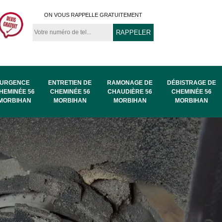
ON VOUS RAPPELLE GRATUITEMENT
URGENCE
ENTRETIEN DE
RAMONAGE DE
DÉBISTRAGE DE
HEMINÉE 56
CHEMINÉE 56
CHAUDIÈRE 56
CHEMINÉE 56
MORBIHAN
MORBIHAN
MORBIHAN
MORBIHAN
au
Ramonage de
Ramonage 56
56
chaudière 56
Morbihan
Morbihan