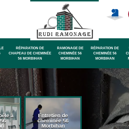
LE
RÉPARATION DE
RAMONAGE DE
RÉPARATION DE
6
CHAPEAU DE CHEMINÉE
CHEMINÉE 56
CHEMINÉE 56
C
56 MORBIHAN
MORBIHAN
MORBIHAN
oêle à
Entretien de
Pose de chape
 56
cheminée 56
de cheminée 
an
Morbihan
Morbihan