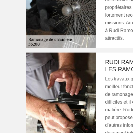
propriétaires
fortement re
missions. Ai
à Rudi Ramona
attractifs.
RUDI RAM
LES RAM
Les travaux q
meilleur fonct
de ramonage 
difficiles et
matière. Rud
peut proposer
d'autres infor
document inf