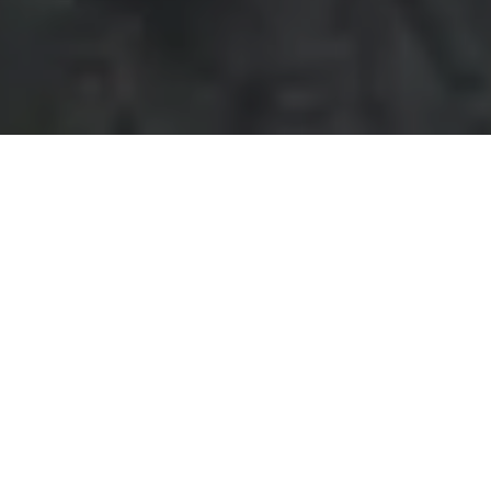
On vous rappelle gratuitement
Entretien Poêle à
Entretien Poêle à
Granule 56
Bois 56 Morbihan
Morbihan