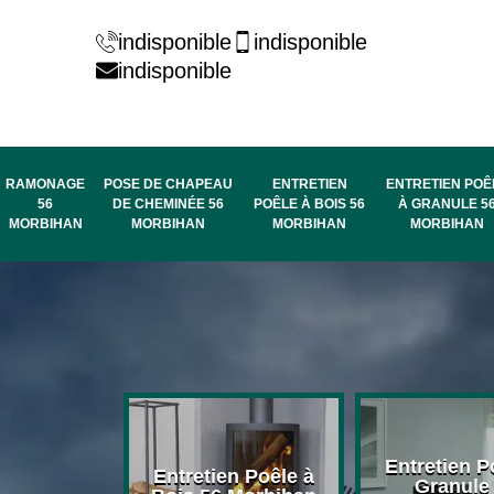
indisponible
indisponible
indisponible
RAMONAGE
POSE DE CHAPEAU
ENTRETIEN
ENTRETIEN POÊ
56
DE CHEMINÉE 56
POÊLE À BOIS 56
À GRANULE 5
MORBIHAN
MORBIHAN
MORBIHAN
MORBIHAN
rage de
Entretien P
Entretien Poêle à
née 56
Granule