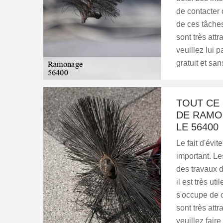
de contacter
de ces tâches
sont très attr
veuillez lui 
gratuit et s
TOUT CE 
DE RAMO
LE 56400
Le fait d'évi
important. Le
des travaux d
il est très u
s'occupe de c
sont très attr
veuillez faire