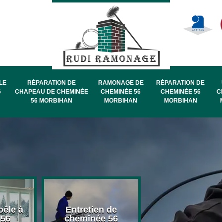
LE
RÉPARATION DE
RAMONAGE DE
RÉPARATION DE
6
CHAPEAU DE CHEMINÉE
CHEMINÉE 56
CHEMINÉE 56
C
56 MORBIHAN
MORBIHAN
MORBIHAN
oêle à
Entretien de
Pose de chape
 56
cheminée 56
de cheminée 