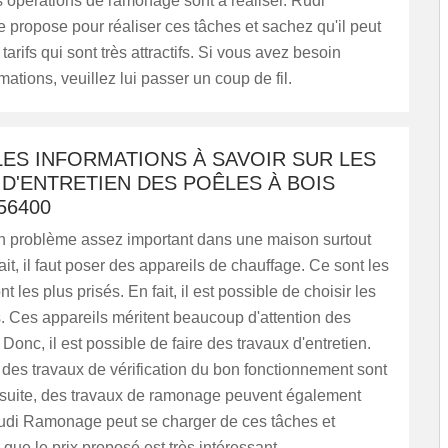
es opérations de ramonage sont à réaliser. Rudi
propose pour réaliser ces tâches et sachez qu'il peut
arifs qui sont très attractifs. Si vous avez besoin
mations, veuillez lui passer un coup de fil.
ES INFORMATIONS À SAVOIR SUR LES
D'ENTRETIEN DES POÊLES À BOIS
56400
 un problème assez important dans une maison surtout
ait, il faut poser des appareils de chauffage. Ce sont les
t les plus prisés. En fait, il est possible de choisir les
. Ces appareils méritent beaucoup d'attention des
 Donc, il est possible de faire des travaux d'entretien.
des travaux de vérification du bon fonctionnement sont
Ensuite, des travaux de ramonage peuvent également
 Rudi Ramonage peut se charger de ces tâches et
 que le prix proposé est très intéressant.