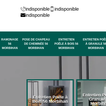
indisponible
indisponible
indisponible
RAMONAGE
POSE DE CHAPEAU
ENTRETIEN
ENTRETIEN POÊ
56
DE CHEMINÉE 56
POÊLE À BOIS 56
À GRANULE 5
MORBIHAN
MORBIHAN
MORBIHAN
MORBIHAN
rage de
Entretien P
Entretien Poêle à
née 56
Granule
Bois 56 Morbihan
bihan
Morbih