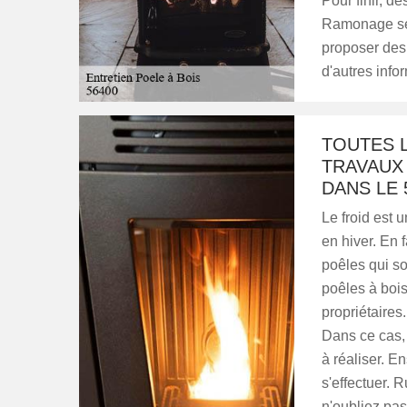
Pour finir, d
Ramonage se 
proposer des t
d'autres infor
TOUTES L
TRAVAUX 
DANS LE 
Le froid est
en hiver. En f
poêles qui son
poêles à bois
propriétaires.
Dans ce cas, 
à réaliser. 
s'effectuer.
n'oubliez pas