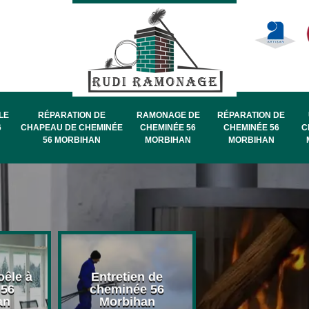
LE
RÉPARATION DE
RAMONAGE DE
RÉPARATION DE
6
CHAPEAU DE CHEMINÉE
CHEMINÉE 56
CHEMINÉE 56
C
56 MORBIHAN
MORBIHAN
MORBIHAN
oêle à
Entretien de
Pose de chape
 56
cheminée 56
de cheminée 
an
Morbihan
Morbihan