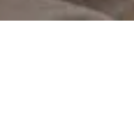
On vous rappelle gratuitement
Entretien Poêle à
Entretien Poêle à
Granule 56
Bois 56 Morbihan
Morbihan