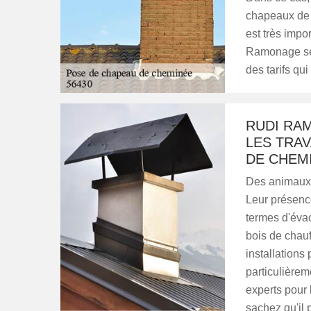
chapeaux de c
est très impo
Ramonage se 
des tarifs qui 
RUDI RAM
LES TRAV
DE CHEM
Des animaux 
Leur présenc
termes d'éva
bois de chauf
installation
particulièreme
experts pour
sachez qu'il p