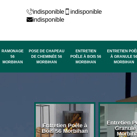
indisponible
indisponible
indisponible
RAMONAGE
POSE DE CHAPEAU
ENTRETIEN
ENTRETIEN POÊ
56
DE CHEMINÉE 56
POÊLE À BOIS 56
À GRANULE 5
MORBIHAN
MORBIHAN
MORBIHAN
MORBIHAN
rage de
Entretien P
Entretien Poêle à
née 56
Granule
Bois 56 Morbihan
bihan
Morbih