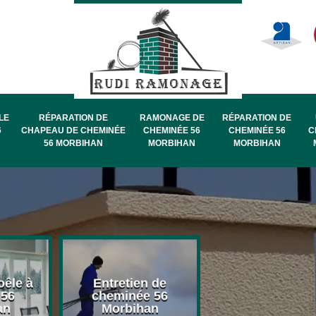
LE
RÉPARATION DE
RAMONAGE DE
RÉPARATION DE
6
CHAPEAU DE CHEMINÉE
CHEMINÉE 56
CHEMINÉE 56
C
56 MORBIHAN
MORBIHAN
MORBIHAN
oêle à
Entretien de
Pose de chape
 56
cheminée 56
de cheminée 
an
Morbihan
Morbihan