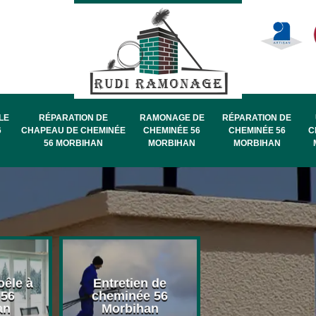
LE
RÉPARATION DE
RAMONAGE DE
RÉPARATION DE
6
CHAPEAU DE CHEMINÉE
CHEMINÉE 56
CHEMINÉE 56
C
56 MORBIHAN
MORBIHAN
MORBIHAN
oêle à
Entretien de
Pose de chape
 56
cheminée 56
de cheminée 
an
Morbihan
Morbihan