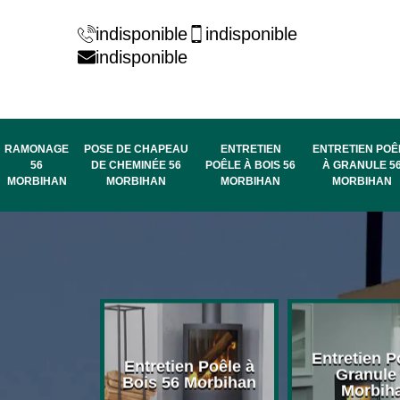
indisponible
indisponible
indisponible
RAMONAGE
POSE DE CHAPEAU
ENTRETIEN
ENTRETIEN POÊ
56
DE CHEMINÉE 56
POÊLE À BOIS 56
À GRANULE 5
MORBIHAN
MORBIHAN
MORBIHAN
MORBIHAN
rage de
Entretien P
Entretien Poêle à
née 56
Granule
Bois 56 Morbihan
bihan
Morbih