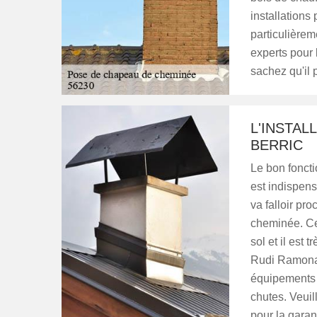
installation
particulièreme
experts pour
sachez qu'il p
L'INSTAL
BERRIC
Le bon foncti
est indispens
va falloir pr
cheminée. Ce
sol et il est 
Rudi Ramonage
équipements d
chutes. Veuil
pour la garant