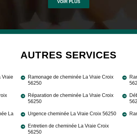
VOIR PLUS
AUTRES SERVICES
 Vraie
Ramonage de cheminée La Vraie Croix
Ram
56250
56
roix
Réparation de cheminée La Vraie Croix
Déb
56250
56
née La
Urgence cheminée La Vraie Croix 56250
Ram
Entretien de cheminée La Vraie Croix
56250