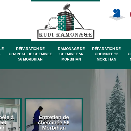
LE
RÉPARATION DE
RAMONAGE DE
RÉPARATION DE
6
CHAPEAU DE CHEMINÉE
CHEMINÉE 56
CHEMINÉE 56
C
56 MORBIHAN
MORBIHAN
MORBIHAN
oêle à
Entretien de
Pose de chape
 56
cheminée 56
de cheminée 
an
Morbihan
Morbihan