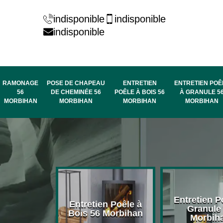
indisponible
indisponible
indisponible
RAMONAGE
POSE DE CHAPEAU
ENTRETIEN
ENTRETIEN POÊ
56
DE CHEMINÉE 56
POÊLE À BOIS 56
À GRANULE 5
MORBIHAN
MORBIHAN
MORBIHAN
MORBIHAN
rage de
Entretien P
Entretien Poêle à
née 56
Granule
Bois 56 Morbihan
bihan
Morbih