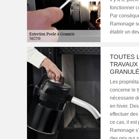
fonctionner 
Par conséquen
Ramonage se 
établir un dev
TOUTES L
TRAVAUX
GRANULÉS
Les propriéta
concerne le t
nécessaire de
en hiver. Des 
effectuer des
ce cas, il es
Ramonage s'o
des prix qui s