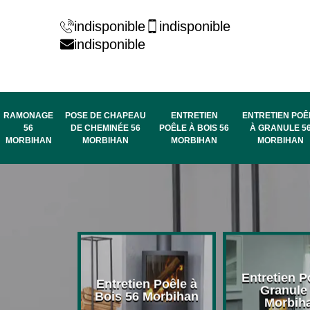
indisponible
indisponible
indisponible
RAMONAGE
POSE DE CHAPEAU
ENTRETIEN
ENTRETIEN POÊ
56
DE CHEMINÉE 56
POÊLE À BOIS 56
À GRANULE 5
MORBIHAN
MORBIHAN
MORBIHAN
MORBIHAN
rage de
Entretien P
Entretien Poêle à
née 56
Granule
Bois 56 Morbihan
bihan
Morbih