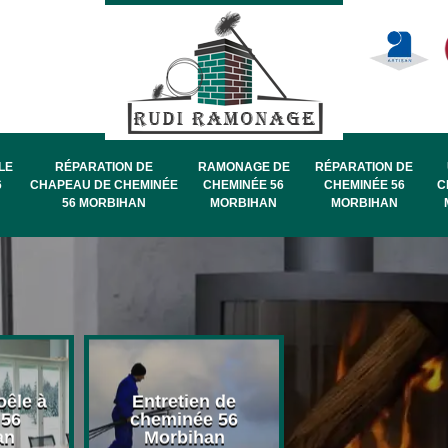
LE
RÉPARATION DE
RAMONAGE DE
RÉPARATION DE
6
CHAPEAU DE CHEMINÉE
CHEMINÉE 56
CHEMINÉE 56
C
56 MORBIHAN
MORBIHAN
MORBIHAN
oêle à
Entretien de
Pose de chape
 56
cheminée 56
de cheminée 
an
Morbihan
Morbihan