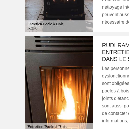
nettoyage inté
peuvent aussi
nécessaire de
RUDI RA
ENTRETIE
DANS LE 
Les personne
dysfonctionn
sont obligées
poêles à bois
joints d'éta
sont aussi po
de contacter 
informations, 