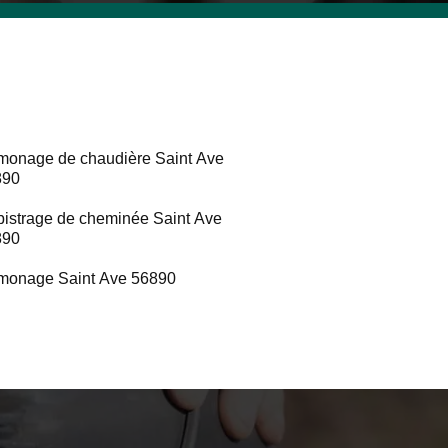
onage de chaudière Saint Ave
890
istrage de cheminée Saint Ave
890
monage Saint Ave 56890