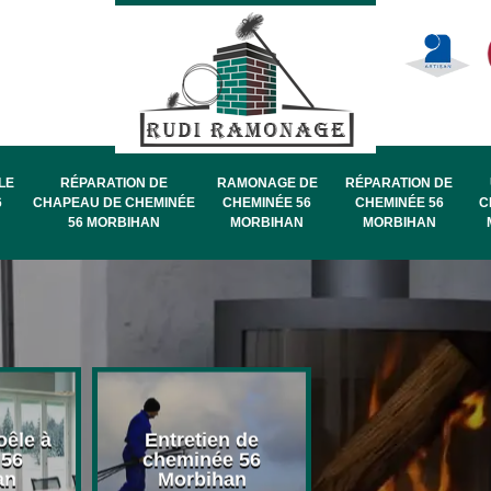
LE
RÉPARATION DE
RAMONAGE DE
RÉPARATION DE
6
CHAPEAU DE CHEMINÉE
CHEMINÉE 56
CHEMINÉE 56
C
56 MORBIHAN
MORBIHAN
MORBIHAN
oêle à
Entretien de
Pose de chape
 56
cheminée 56
de cheminée 
an
Morbihan
Morbihan