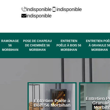
indisponible
indisponible
indisponible
RAMONAGE
POSE DE CHAPEAU
ENTRETIEN
ENTRETIEN POÊ
56
DE CHEMINÉE 56
POÊLE À BOIS 56
À GRANULE 5
MORBIHAN
MORBIHAN
MORBIHAN
MORBIHAN
rage de
Entretien P
Entretien Poêle à
née 56
Granule
Bois 56 Morbihan
bihan
Morbih