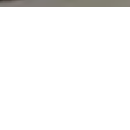
On vous rappelle gratuitement
Entretien Poêle à
Entretien Poêle à
Granule 56
Bois 56 Morbihan
Morbihan