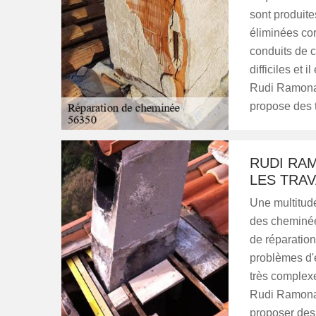
sont produite
éliminées cor
conduits de c
difficiles et 
Rudi Ramonag
propose des ta
RUDI RAM
LES TRA
Une multitude
des cheminées
de réparation 
problèmes d'é
très complexe
Rudi Ramonag
proposer des t