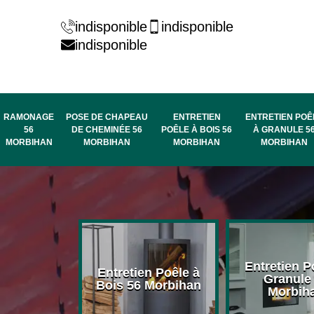
indisponible
indisponible
indisponible
RAMONAGE
POSE DE CHAPEAU
ENTRETIEN
ENTRETIEN POÊ
56
DE CHEMINÉE 56
POÊLE À BOIS 56
À GRANULE 5
MORBIHAN
MORBIHAN
MORBIHAN
MORBIHAN
rage de
Entretien P
Entretien Poêle à
née 56
Granule
Bois 56 Morbihan
bihan
Morbih