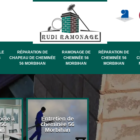
LE
RÉPARATION DE
RAMONAGE DE
RÉPARATION DE
6
CHAPEAU DE CHEMINÉE
CHEMINÉE 56
CHEMINÉE 56
C
56 MORBIHAN
MORBIHAN
MORBIHAN
oêle à
Entretien de
Pose de chape
 56
cheminée 56
de cheminée 
an
Morbihan
Morbihan