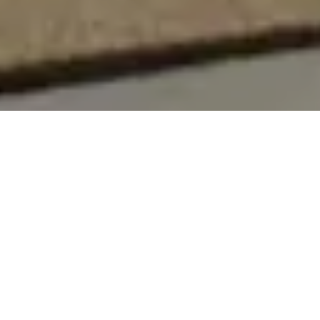
On vous rappelle gratuitement
Entretien Poêle à
Entretien Poêle à
Granule 56