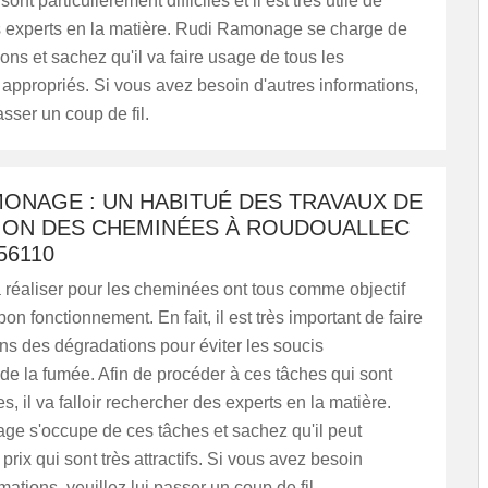
sont particulièrement difficiles et il est très utile de
s experts en la matière. Rudi Ramonage se charge de
ions et sachez qu'il va faire usage de tous les
ppropriés. Si vous avez besoin d'autres informations,
asser un coup de fil.
ONAGE : UN HABITUÉ DES TRAVAUX DE
ION DES CHEMINÉES À ROUDOUALLEC
56110
 réaliser pour les cheminées ont tous comme objectif
on fonctionnement. En fait, il est très important de faire
ns des dégradations pour éviter les soucis
de la fumée. Afin de procéder à ces tâches qui sont
s, il va falloir rechercher des experts en la matière.
e s'occupe de ces tâches et sachez qu'il peut
prix qui sont très attractifs. Si vous avez besoin
mations, veuillez lui passer un coup de fil.