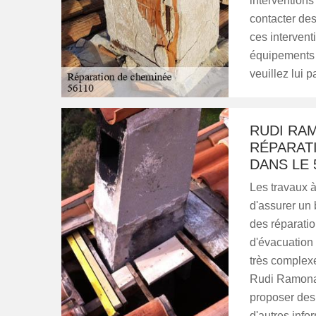
interventions 
contacter de
ces intervent
équipements a
veuillez lui p
RUDI RAM
RÉPARAT
DANS LE 
Les travaux à
d'assurer un b
des réparatio
d'évacuation 
très complexe
Rudi Ramonag
proposer des 
d'autres infor