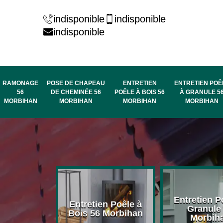
indisponible
indisponible
indisponible
RAMONAGE
POSE DE CHAPEAU
ENTRETIEN
ENTRETIEN POÊ
56
DE CHEMINÉE 56
POÊLE À BOIS 56
À GRANULE 5
MORBIHAN
MORBIHAN
MORBIHAN
MORBIHAN
rage de
Entretien P
Entretien Poêle à
née 56
Granule
Bois 56 Morbihan
bihan
Morbih