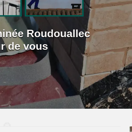
minée Roudouallec
ur de vous