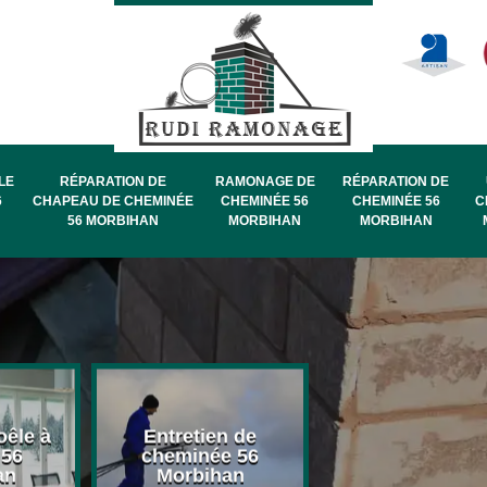
LE
RÉPARATION DE
RAMONAGE DE
RÉPARATION DE
6
CHAPEAU DE CHEMINÉE
CHEMINÉE 56
CHEMINÉE 56
C
56 MORBIHAN
MORBIHAN
MORBIHAN
oêle à
Entretien de
Pose de chape
 56
cheminée 56
de cheminée 
an
Morbihan
Morbihan