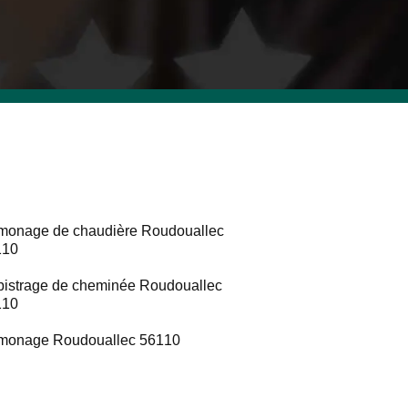
onage de chaudière Roudouallec
110
istrage de cheminée Roudouallec
110
monage Roudouallec 56110