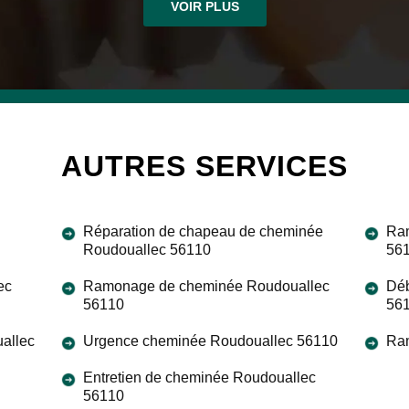
VOIR PLUS
AUTRES SERVICES
Réparation de chapeau de cheminée
Ram
Roudouallec 56110
56
ec
Ramonage de cheminée Roudouallec
Déb
56110
56
uallec
Urgence cheminée Roudouallec 56110
Ra
Entretien de cheminée Roudouallec
56110