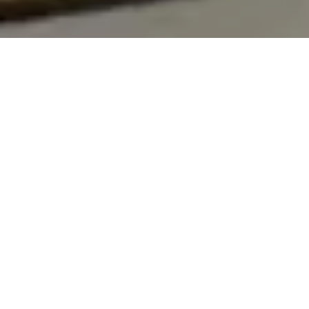
On vous rappelle gratuitement
Entretien Poêle à
Entretien Poêle à
Granule 56
Bois 56 Morbihan
Morbihan