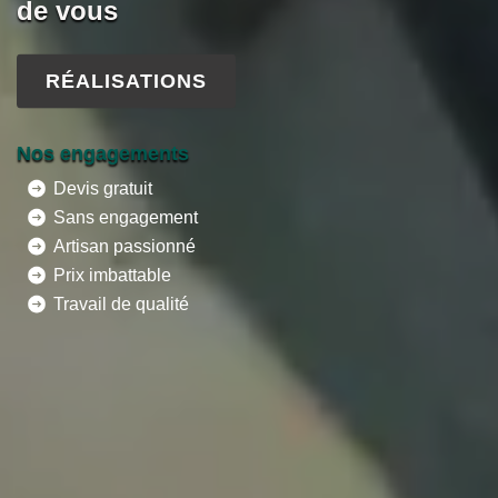
de vous
RÉALISATIONS
Nos engagements
Devis gratuit
Sans engagement
Artisan passionné
Prix imbattable
Travail de qualité