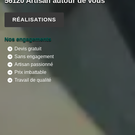
56120 Artisan autour de vous
RÉALISATIONS
Nos engagements
Devis gratuit
Sans engagement
Artisan passionné
Prix imbattable
Travail de qualité