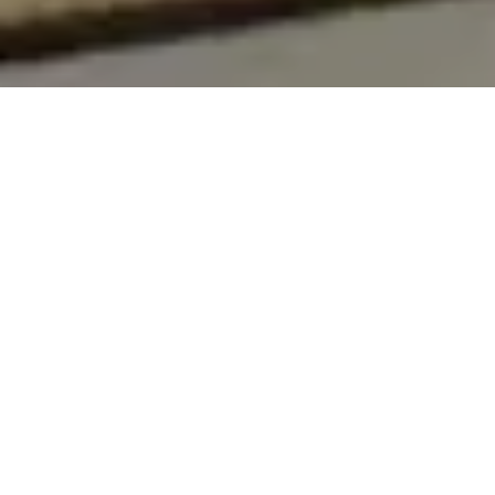
On vous rappelle gratuitement
Entretien Poêle à
Entretien Poêle à
Granule 56
Bois 56 Morbihan
Morbihan