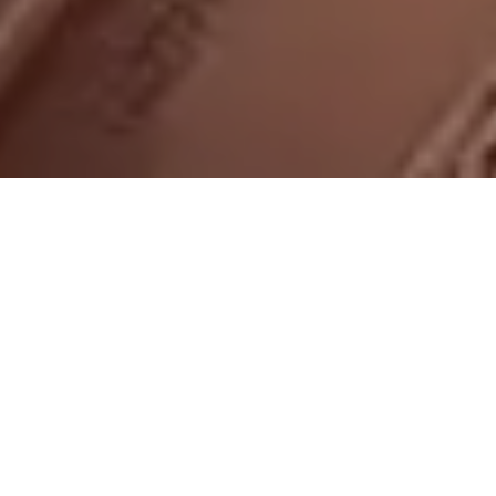
On vous rappelle gratuitement
Entretien Poêle à
Entretien Poêle à