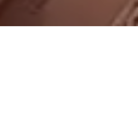
On vous rappelle gratuitement
Entretien Poêle à
Entretien Poêle à
Granule 56
Bois 56 Morbihan
Morbihan