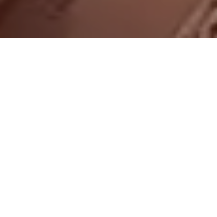
On vous rappelle gratuitement
Entretien Poêle à
Entretien Poêle à
Granule 56
Bois 56 Morbihan
Morbihan