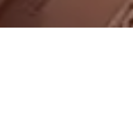
On vous rappelle gratuitement
Entretien Poêle à
Entretien Poêle à
Granule 56
Bois 56 Morbihan
Morbihan