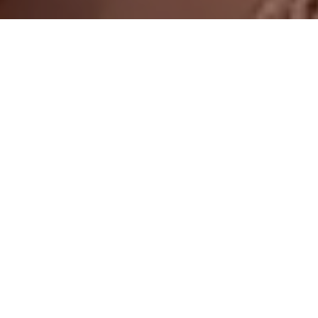
On vous rappelle gratuitement
Entretien Poêle à
Entretien Poêle à
Granule 56
Bois 56 Morbihan
Morbihan