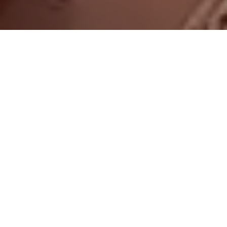
On vous rappelle gratuitement
Entretien Poêle à
Entretien Poêle à
Granule 56
Bois 56 Morbihan
Morbihan