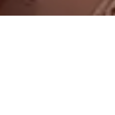
On vous rappelle gratuitement
Entretien Poêle à
Entretien Poêle à
Granule 56
Bois 56 Morbihan
Morbihan