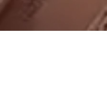
On vous rappelle gratuitement
Entretien Poêle à
Entretien Poêle à
Granule 56
Bois 56 Morbihan
Morbihan