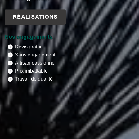
RÉALISATIONS
Nos engagements
Devis gratuit
Sans engagement
Artisan passionné
Prix imbattable
Travail de qualité